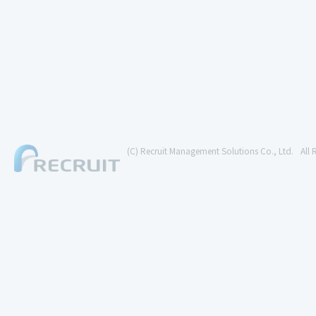
(C) Recruit Management Solutions Co., Ltd.
All 