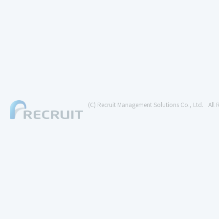
(C) Recruit Management Solutions Co., Ltd.
All 