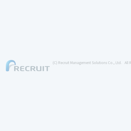
(C) Recruit Management Solutions Co., Ltd.
All 