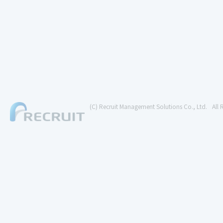
(C) Recruit Management Solutions Co., Ltd.
All 