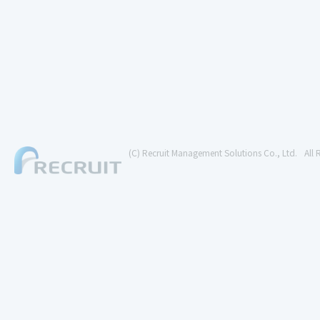
(C) Recruit Management Solutions Co., Ltd.
All 