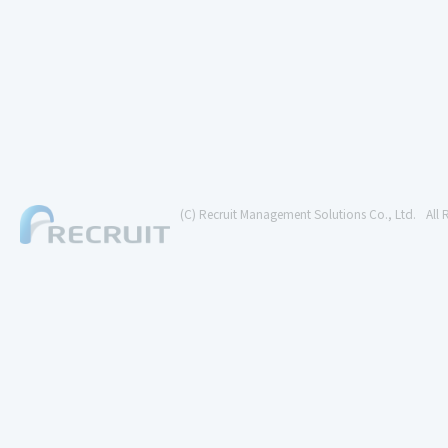
(C) Recruit Management Solutions Co., Ltd.
All 