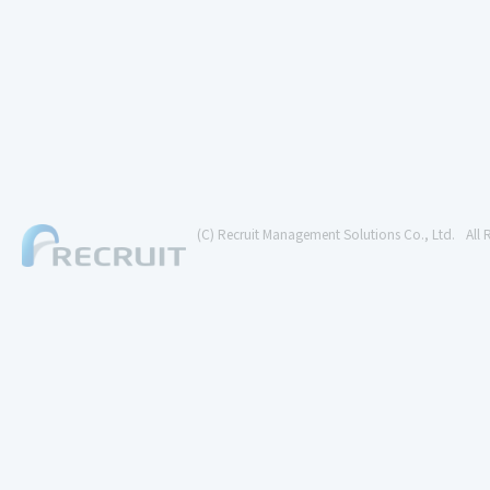
(C) Recruit Management Solutions Co., Ltd.
All 