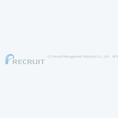
(C) Recruit Management Solutions Co., Ltd.
All 