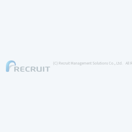
(C) Recruit Management Solutions Co., Ltd.
All 