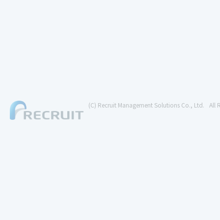
(C) Recruit Management Solutions Co., Ltd.
All 