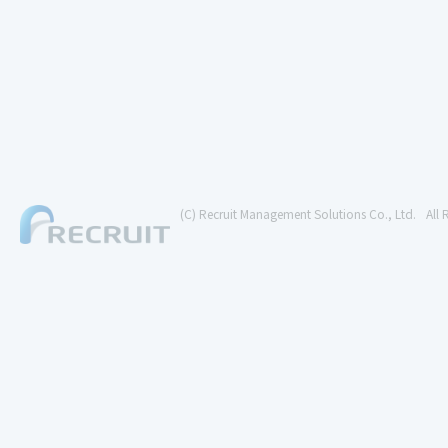
(C) Recruit Management Solutions Co., Ltd.
All 