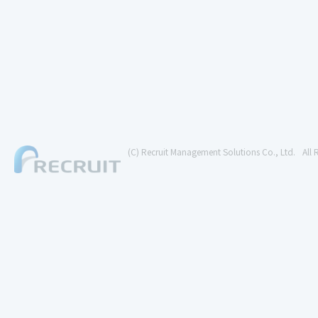
(C) Recruit Management Solutions Co., Ltd.
All 