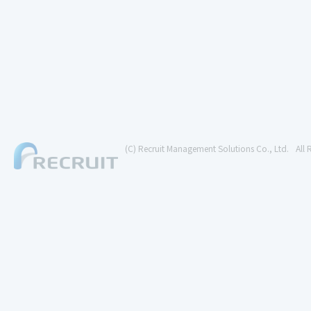
(C) Recruit Management Solutions Co., Ltd.
All 