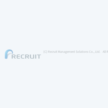
(C) Recruit Management Solutions Co., Ltd.
All 