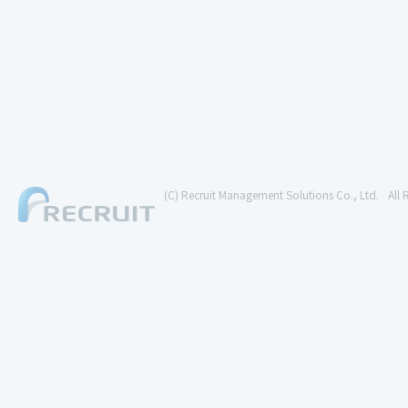
(C) Recruit Management Solutions Co., Ltd.
All 