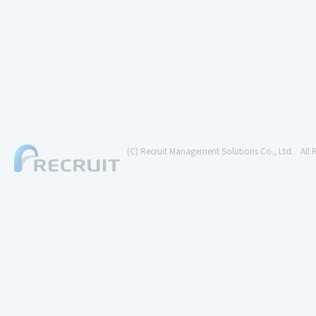
(C) Recruit Management Solutions Co., Ltd.
All 