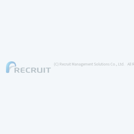
(C) Recruit Management Solutions Co., Ltd.
All 