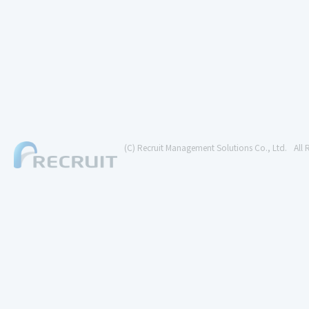
(C) Recruit Management Solutions Co., Ltd.
All 