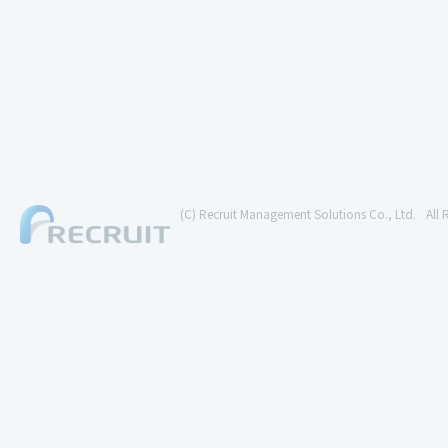
(C) Recruit Management Solutions Co., Ltd.
All 