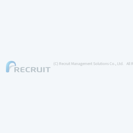
(C) Recruit Management Solutions Co., Ltd.
All 