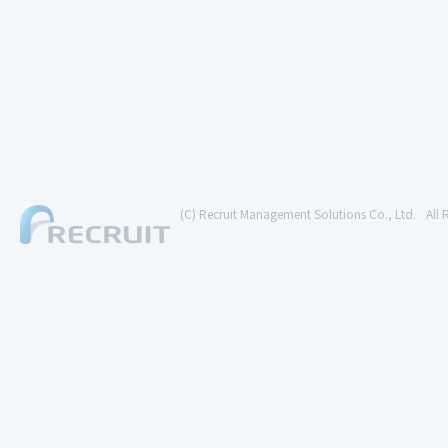
(C) Recruit Management Solutions Co., Ltd.
All 