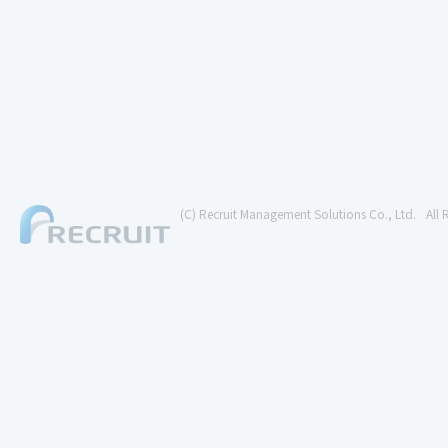
(C) Recruit Management Solutions Co., Ltd.
All 